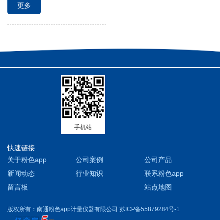
更多
控组件、秤重模
组、重量显示器和控
制箱等组成，具有对散状
物料下料量分批累
计、总累
手机站
快速链接
关于粉色app
公司案例
公司产品
新闻动态
行业知识
联系粉色app
留言板
站点地图
版权所有：南通粉色app计量仪器有限公司 苏ICP备55879284号-1