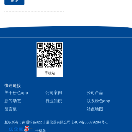
同级配骨料计量的需
要，高精度传感
器、落差自动补偿功能等
保证了骨料的计量精度。
控制系统 整机
手机站
快速链接
关于粉色app
公司案例
公司产品
新闻动态
行业知识
联系粉色app
留言板
站点地图
版权所有：南通粉色app计量仪器有限公司 苏ICP备55879284号-1
手机版